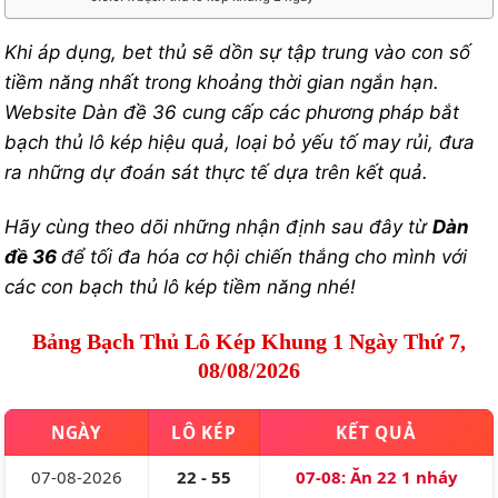
Khi áp dụng, bet thủ sẽ dồn sự tập trung vào con số
tiềm năng nhất trong khoảng thời gian ngắn hạn.
Website Dàn đề 36 cung cấp các phương pháp bắt
bạch thủ lô kép hiệu quả, loại bỏ yếu tố may rủi, đưa
ra những dự đoán sát thực tế dựa trên kết quả.
Hãy cùng theo dõi những nhận định sau đây từ
Dàn
đề 36
để tối đa hóa cơ hội chiến thắng cho mình với
các con bạch thủ lô kép tiềm năng nhé!
Bảng Bạch Thủ Lô Kép Khung 1 Ngày
Thứ 7,
08/08/2026
NGÀY
LÔ KÉP
KẾT QUẢ
07-08-2026
22 - 55
07-08: Ăn 22 1 nháy