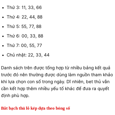
Thứ 3: 11, 33, 66
Thứ 4: 22, 44, 88
Thứ 5: 55, 77, 88
Thứ 6: 00, 33, 88
Thứ 7: 00, 55, 77
Chủ nhật: 22, 33, 44
Danh sách trên được tổng hợp từ nhiều bảng kết quả
trước đó nên thường được dùng làm nguồn tham khảo
khi lựa chọn con số trong ngày. Dĩ nhiên, bet thủ vẫn
cần kết hợp thêm nhiều yếu tố khác để đưa ra quyết
định phù hợp.
Bắt bạch thủ lô kép dựa theo bóng số