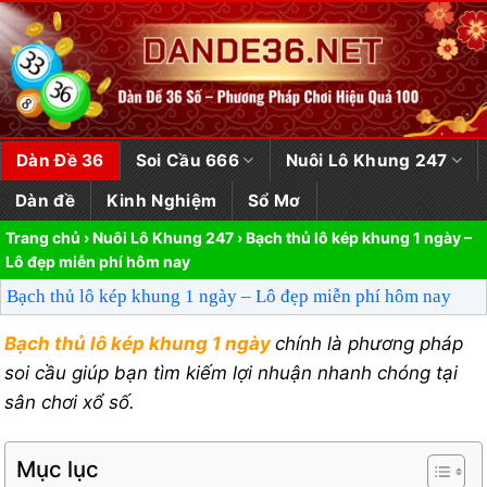
Bỏ
qua
nội
dung
Dàn Đề 36
Soi Cầu 666
Nuôi Lô Khung 247
Dàn đề
Kinh Nghiệm
Sổ Mơ
Trang chủ
›
Nuôi Lô Khung 247
›
Bạch thủ lô kép khung 1 ngày –
Lô đẹp miễn phí hôm nay
Bạch thủ lô kép khung 1 ngày – Lô đẹp miễn phí hôm nay
Bạch thủ lô kép khung 1 ngày
chính là phương pháp
soi cầu giúp bạn tìm kiếm lợi nhuận nhanh chóng tại
sân chơi xổ số.
Mục lục