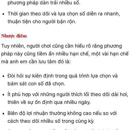
phương pháp dàn trải nhiều số.
Thời gian theo dõi và lựa chọn số diễn ra nhanh,
thuận tiện cho người bận rộn.
Nhược điểm
Tuy nhiên, người chơi cũng cần hiểu rõ rằng phương
pháp này cũng tiềm ẩn nhiều hạn chế, một vài hạn chế
mà anh em cần lưu tâm đó là:
Đòi hỏi sự kiên định trong quá trình lựa chọn và
bám sát con số đã chọn.
Ít phù hợp với những người thích lối theo dõi dài hơi,
thiên về sự ổn định qua nhiều ngày.
Biên độ lợi nhuận thường không cao nếu so với
cách theo dõi nhiều số trong cùng kỳ.