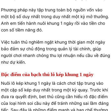
Phương pháp này tập trung toàn bộ nguồn vốn vào
một bộ số duy nhất trong duy nhất một kỳ mở thưởng.
Anh em tiến hành nuôi khung 1 ngày rồi vào tiền cho
con số tiềm năng đó.
Việc tuân thủ nghiêm ngặt khung thời gian một ngày
bảo đảm sự chủ động trong quản lý tài chính, giúp
người chơi nhanh chóng thu lợi nhuận nếu cầu về đúng
như dự kiến.
Đặc điểm của bạch thủ lô kép khung 1 ngày
Nuôi lô kép khung 1 ngày là cách chơi tập trung vào
một cặp số kép duy nhất trong một kỳ quay. Trước khi
đưa ra quyết định, bet thủ cũng cần hiểu rõ đặc điểm
của loại hình soi cầu này để tránh những sai lầm đáng
tiếc. Sau đây là những điểm mạnh và hạn chế thường