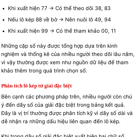
Khi xuất hiện 77 → Có thể theo dõi 38, 83
Nếu lô kép 88 về bờ → Nên nuôi lô 49, 94
Khi xuất hiện 99 → Có thể tham khảo 00, 11
Những cặp số này được tổng hợp dựa trên kinh
nghiệm và thống kê của nhiều người theo dõi lâu năm,
vì vậy thường được xem như nguồn dữ liệu để tham
khảo thêm trong quá trình chọn số.
Phân tích lô kép từ giải đặc biệt
Bên cạnh các phương pháp trên, nhiều người còn chú
ý đến dãy số của giải đặc biệt trong bảng kết quả.
Đây là vị trí thường được phân tích kỹ vì dãy số dài và
dễ nhận ra những dấu hiệu liên quan đến lô kép.
Khi trong dãy số giải đặc biệt xuất hiện hai chữ số