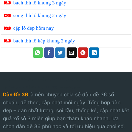
bạch thủ lô khung 3 ngày
song thủ lô khung 2 ngày
cặp lô đẹp hôm nay
bạch thủ lô kép khung 2 ngày
Soi Cầu 247 Rồng Bạch Kim
|
soi cầu 247 bạc nhớ
|
bạc nhớ
|
Lô Đẹp Hôm Nay VIP
|
soi
cầu 1 số duy nhất
|
rồng bạch kim 555
|
exventocar.com
|
Dàn Đề 36
là nên chuyên chia sẻ dàn đề 36 số
chuẩn, dễ theo, cập nhật mỗi ngày. Tổng hợp dàn
đẹp – dàn chất lượng, soi cầu, thống kê, cập nhật kết
quả xổ sô 3 miền giúp bạn tham khảo nhanh, lựa
chọn dàn đề 36 phù hợp và tối ưu hiệu quả chơi số.