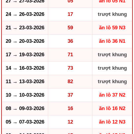
27 → 27-03-2026
05
ăn lô 05 N1
24 → 26-03-2026
17
trượt khung
21 → 23-03-2026
59
ăn lô 59 N3
20 → 20-03-2026
36
ăn lô 36 N1
17 → 19-03-2026
71
trượt khung
14 → 16-03-2026
73
trượt khung
11 → 13-03-2026
82
trượt khung
10 → 10-03-2026
37
ăn lô 37 N2
08 → 09-03-2026
16
ăn lô 16 N2
05 → 07-03-2026
12
ăn lô 12 N3