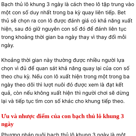
Bạch thủ lô khung 3 ngày là cách theo lô tập trung vào
một con số duy nhất trong ba kỳ quay liên tiếp. Bet
thủ sẽ chọn ra con lô được đánh giá có khả năng xuất
hiện, sau đó giữ nguyên con số đó để đánh liên tục
trong khoảng thời gian ba ngày thay vì thay đổi mỗi
ngày.
Khoảng thời gian này thường được nhiều người lựa
chọn vì đủ để quan sát khả năng quay lại của con số
theo chu kỳ. Nếu con lô xuất hiện trong một trong ba
ngày theo dõi thì lượt nuôi đó được xem là đạt kết
quả, còn nếu không xuất hiện thì người chơi sẽ dừng
lại và tiếp tục tìm con số khác cho khung tiếp theo.
Ưu và nhược điểm của con bạch thủ lô khung 3
ngày
Phương pháp nuôi bạch thủ lô khung 3 ngày là một