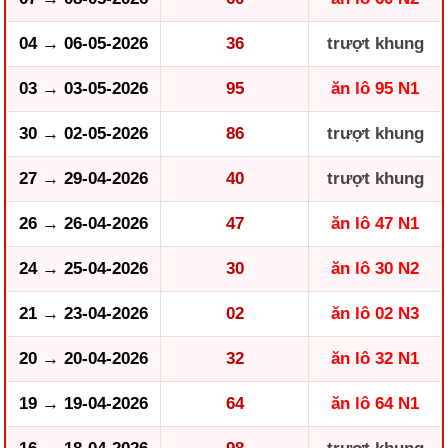
04 → 06-05-2026
36
trượt khung
03 → 03-05-2026
95
ăn lô 95 N1
30 → 02-05-2026
86
trượt khung
27 → 29-04-2026
40
trượt khung
26 → 26-04-2026
47
ăn lô 47 N1
24 → 25-04-2026
30
ăn lô 30 N2
21 → 23-04-2026
02
ăn lô 02 N3
20 → 20-04-2026
32
ăn lô 32 N1
19 → 19-04-2026
64
ăn lô 64 N1