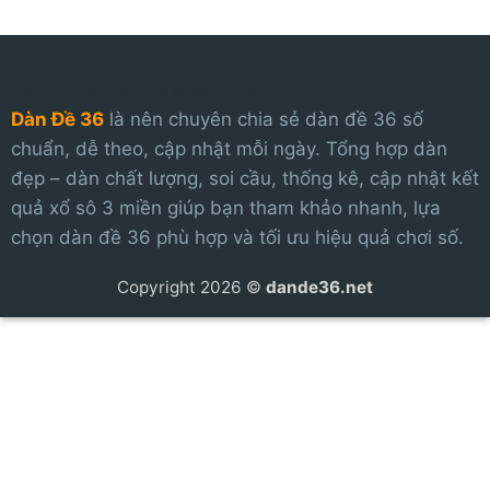
Soi Cầu 247 Rồng Bạch Kim
|
soi cầu 247 bạc nhớ
|
bạc nhớ
|
Lô Đẹp Hôm Nay VIP
|
soi
cầu 1 số duy nhất
|
rồng bạch kim 555
|
exventocar.com
|
Dàn Đề 36
là nên chuyên chia sẻ dàn đề 36 số
chuẩn, dễ theo, cập nhật mỗi ngày. Tổng hợp dàn
đẹp – dàn chất lượng, soi cầu, thống kê, cập nhật kết
quả xổ sô 3 miền giúp bạn tham khảo nhanh, lựa
chọn dàn đề 36 phù hợp và tối ưu hiệu quả chơi số.
Copyright 2026 ©
dande36.net