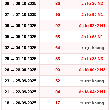
08 → 09-10-2025
36
ăn lô 36 N2
07 → 07-10-2025
95
ăn lô 95 N1
06 → 06-10-2025
92
ăn lô 92×2 N1
05 → 05-10-2025
68
ăn lô 68 N1
02 → 04-10-2025
64
trượt khung
29 → 01-10-2025
83
ăn lô 83 N3
26 → 28-09-2025
90
ăn lô 90×2 N3
23 → 25-09-2025
52
trượt khung
21 → 22-09-2025
04
ăn lô 04×2 N1
18 → 20-09-2025
17
trượt khung