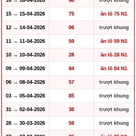
16 → 18-04-2026
98
trượt khung
15 → 15-04-2026
75
ăn lô 75 N1
12 → 14-04-2026
06
trượt khung
11 → 11-04-2026
59
ăn lô 59 N1
10 → 10-04-2026
28
ăn lô 28 N1
09 → 09-04-2026
84
ăn lô 84 N1
06 → 08-04-2026
57
trượt khung
03 → 05-04-2026
85
trượt khung
31 → 02-04-2026
36
trượt khung
28 → 30-03-2026
59
trượt khung