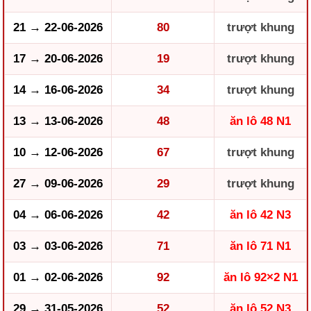
21 → 22-06-2026
80
trượt khung
17 → 20-06-2026
19
trượt khung
14 → 16-06-2026
34
trượt khung
13 → 13-06-2026
48
ăn lô 48 N1
10 → 12-06-2026
67
trượt khung
27 → 09-06-2026
29
trượt khung
04 → 06-06-2026
42
ăn lô 42 N3
03 → 03-06-2026
71
ăn lô 71 N1
01 → 02-06-2026
92
ăn lô 92×2 N1
29 → 31-05-2026
52
ăn lô 52 N3