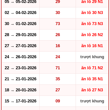
05 → 05-02-2026
29
ăn lô 29 N1
02 → 04-02-2026
30
ăn lô 30 N3
30 → 01-02-2026
73
ăn lô 73 N3
28 → 29-01-2026
26
ăn lô 26 N2
27 → 27-01-2026
16
ăn lô 16 N1
24 → 26-01-2026
24
trượt khung
22 → 23-01-2026
71
ăn lô 71 N2
21 → 21-01-2026
35
ăn lô 35 N1
18 → 20-01-2026
27
ăn lô 27 N3
15 → 17-01-2026
09
trượt khung