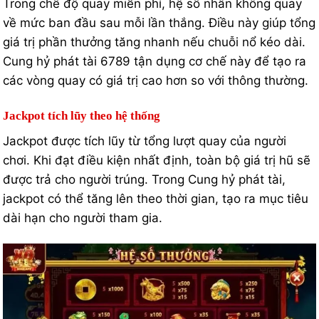
Trong chế độ quay miễn phí, hệ số nhân không quay
về mức ban đầu sau mỗi lần thắng. Điều này giúp tổng
giá trị phần thưởng tăng nhanh nếu chuỗi nổ kéo dài.
Cung hỷ phát tài 6789 tận dụng cơ chế này để tạo ra
các vòng quay có giá trị cao hơn so với thông thường.
Jackpot tích lũy theo hệ thống
Jackpot được tích lũy từ tổng lượt quay của người
chơi. Khi đạt điều kiện nhất định, toàn bộ giá trị hũ sẽ
được trả cho người trúng. Trong Cung hỷ phát tài,
jackpot có thể tăng lên theo thời gian, tạo ra mục tiêu
dài hạn cho người tham gia.