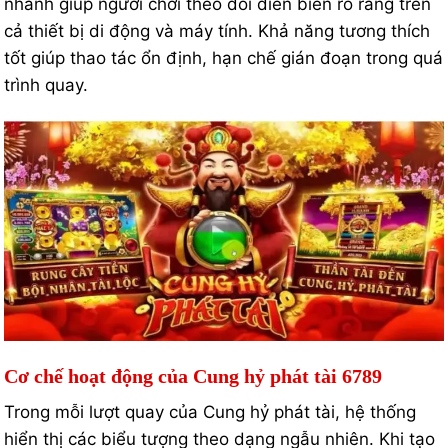
nhanh giúp người chơi theo dõi diễn biến rõ ràng trên
cả thiết bị di động và máy tính. Khả năng tương thích
tốt giúp thao tác ổn định, hạn chế gián đoạn trong quá
trình quay.
Cơ chế hoạt động của Cung hỷ phát tài 6789
Trong mỗi lượt quay của Cung hỷ phát tài, hệ thống
hiển thị các biểu tượng theo dạng ngẫu nhiên. Khi tạo