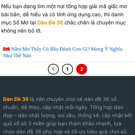
Nếu bạn đang tìm một nơi tổng hợp giải mã giấc mơ
bài bản, dễ hiểu và có tính ứng dụng cao, thì danh
mục Sổ Mơ tại
Dàn Đề 36
chắc chắn là chuyên mục
không nên bỏ lỡ.
Nằm Mơ Thấy Có Bầu Đánh Con Gì? Mang Ý Nghĩa
Như Thế Nào
1
2
Soi Cầu 247 Rồng Bạch Kim
|
soi cầu 247 bạc nhớ
|
bạc nhớ
|
Lô Đẹp Hôm Nay VIP
|
soi
cầu 1 số duy nhất
|
rồng bạch kim 555
|
exventocar.com
|
Dàn Đề 36
là nên chuyên chia sẻ dàn đề 36 số
chuẩn, dễ theo, cập nhật mỗi ngày. Tổng hợp dàn
đẹp – dàn chất lượng, soi cầu, thống kê, cập nhật kết
quả xổ sô 3 miền giúp bạn tham khảo nhanh, lựa
chọn dàn đề 36 phù hợp và tối ưu hiệu quả chơi số.