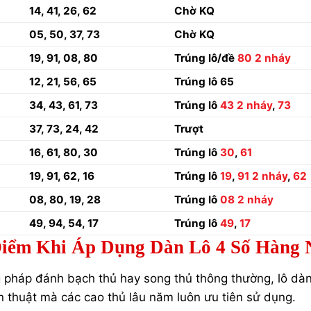
14, 41, 26, 62
Chờ KQ
05, 50, 37, 73
Chờ KQ
19, 91, 08, 80
Trúng lô/đề
80 2 nháy
12, 21, 56, 65
Trúng lô 65
34, 43, 61, 73
Trúng lô
43 2 nháy
,
73
37, 73, 24, 42
Trượt
16, 61, 80, 30
Trúng lô
30
,
61
19, 91, 62, 16
Trúng lô
19
,
91 2 nháy
,
62
08, 80, 19, 28
Trúng lô
08 2 nháy
49, 94, 54, 17
Trúng lô
49
,
17
iểm Khi Áp Dụng Dàn Lô 4 Số Hàng 
 pháp đánh bạch thủ hay song thủ thông thường, lô dàn
ến thuật mà các cao thủ lâu năm luôn ưu tiên sử dụng.