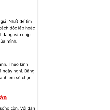
giải Nhất để tìm
 cách độc lập hoặc
l đang vào nhịp
của mình.
ạnh. Theo kinh
 1 ngày nghỉ. Bằng
, anh em sẽ chọn
Dàn
 sống còn. Với dàn