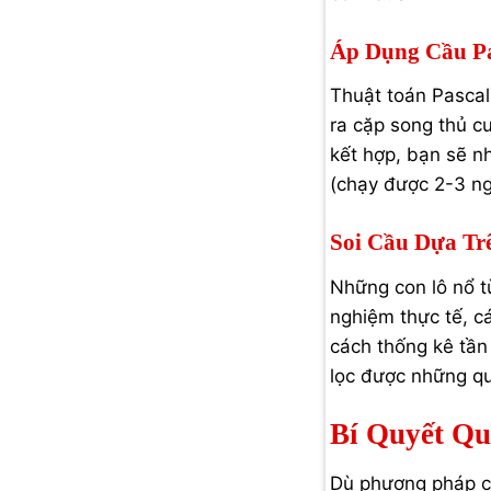
Áp Dụng Cầu Pa
Thuật toán Pascal 
ra cặp song thủ cu
kết hợp, bạn sẽ n
(chạy được 2-3 ng
Soi Cầu Dựa Tr
Những con lô nổ t
nghiệm thực tế, cá
cách thống kê tần 
lọc được những qu
Bí Quyết Q
Dù phương pháp có