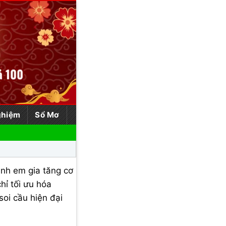
ghiệm
Sổ Mơ
anh em gia tăng cơ
hỉ tối ưu hóa
soi cầu hiện đại