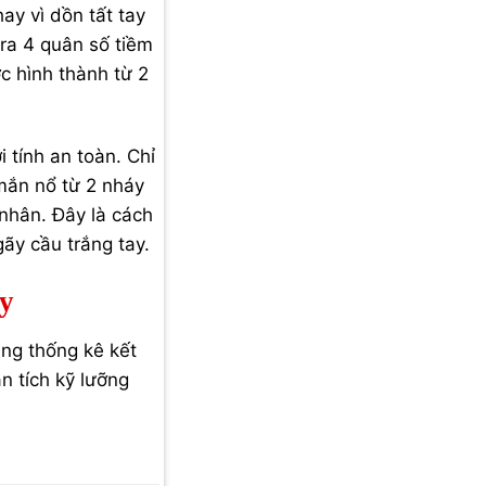
ay vì dồn tất tay
 ra 4 quân số tiềm
c hình thành từ 2
 tính an toàn. Chỉ
mắn nổ từ 2 nháy
 nhân. Đây là cách
ãy cầu trắng tay.
y
ng thống kê kết
n tích kỹ lưỡng