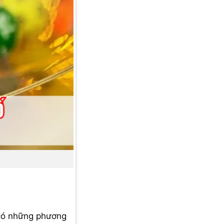
có những phương