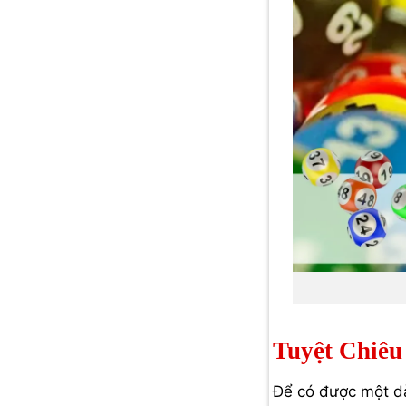
Tuyệt Chiêu
Để có được một d