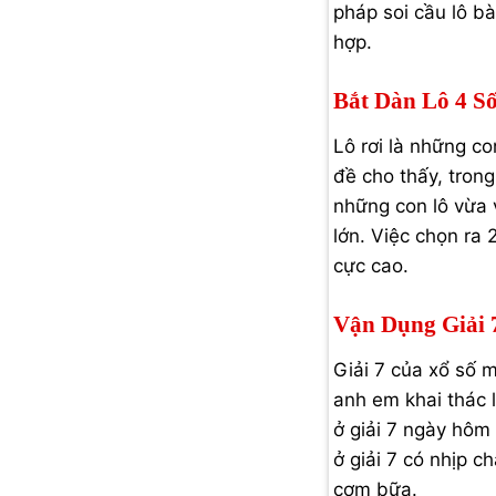
pháp soi cầu lô bà
hợp.
Bắt Dàn Lô 4 S
Lô rơi là những co
đề cho thấy, tron
những con lô vừa v
lớn. Việc chọn ra 
cực cao.
Vận Dụng Giải 
Giải 7 của xổ số m
anh em khai thác 
ở giải 7 ngày hôm
ở giải 7 có nhịp c
cơm bữa.