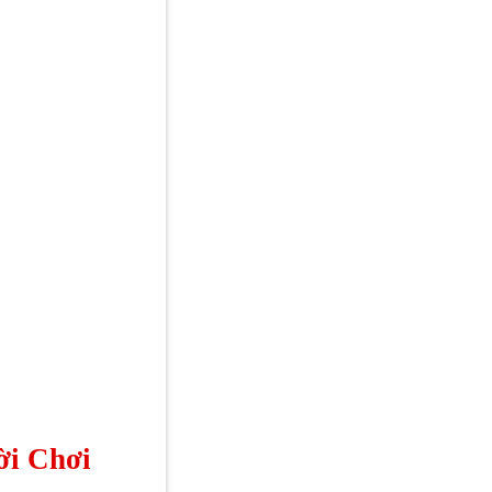
ời Chơi