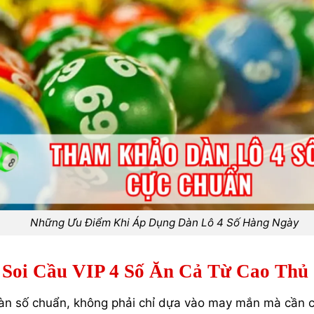
Những Ưu Điểm Khi Áp Dụng Dàn Lô 4 Số Hàng Ngày
 Soi Cầu VIP 4 Số Ăn Cả Từ Cao Thủ
àn số chuẩn, không phải chỉ dựa vào may mắn mà cần 