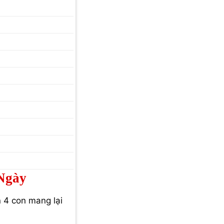
Ngày
 4 con mang lại