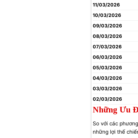
11/03/2026
10/03/2026
09/03/2026
08/03/2026
07/03/2026
06/03/2026
05/03/2026
04/03/2026
03/03/2026
02/03/2026
Những Ưu Đ
So với các phương
những lợi thế chi