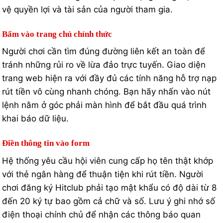
vệ quyền lợi và tài sản của người tham gia.
Bấm vào trang chủ chính thức
Người chơi cần tìm đúng đường liên kết an toàn để
tránh những rủi ro về lừa đảo trực tuyến. Giao diện
trang web hiện ra với đầy đủ các tính năng hỗ trợ nạp
rút tiền vô cùng nhanh chóng. Bạn hãy nhấn vào nút
lệnh nằm ở góc phải màn hình để bắt đầu quá trình
khai báo dữ liệu.
Điền thông tin vào form
Hệ thống yêu cầu hội viên cung cấp họ tên thật khớp
với thẻ ngân hàng để thuận tiện khi rút tiền. Người
chơi đăng ký Hitclub phải tạo mật khẩu có độ dài từ 8
đến 20 ký tự bao gồm cả chữ và số. Lưu ý ghi nhớ số
điện thoại chính chủ để nhận các thông báo quan