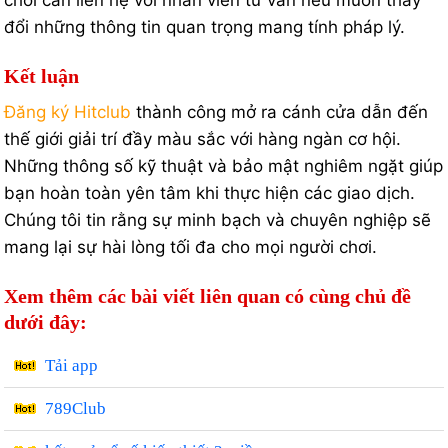
đổi những thông tin quan trọng mang tính pháp lý.
Kết luận
Đăng ký Hitclub
thành công mở ra cánh cửa dẫn đến
thế giới giải trí đầy màu sắc với hàng ngàn cơ hội.
Những thông số kỹ thuật và bảo mật nghiêm ngặt giúp
bạn hoàn toàn yên tâm khi thực hiện các giao dịch.
Chúng tôi tin rằng sự minh bạch và chuyên nghiệp sẽ
mang lại sự hài lòng tối đa cho mọi người chơi.
Xem thêm các bài viết liên quan có cùng chủ đề
dưới đây:
Tải app
789Club