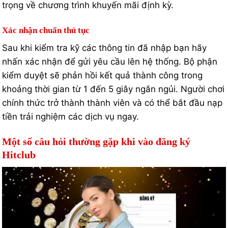
trọng về chương trình khuyến mãi định kỳ.
Xác nhận chuẩn thủ tục
Sau khi kiểm tra kỹ các thông tin đã nhập bạn hãy
nhấn xác nhận để gửi yêu cầu lên hệ thống. Bộ phận
kiểm duyệt sẽ phản hồi kết quả thành công trong
khoảng thời gian từ 1 đến 5 giây ngắn ngủi. Người chơi
chính thức trở thành thành viên và có thể bắt đầu nạp
tiền trải nghiệm các dịch vụ ngay.
Một số câu hỏi thường gặp khi vào đăng ký
Hitclub