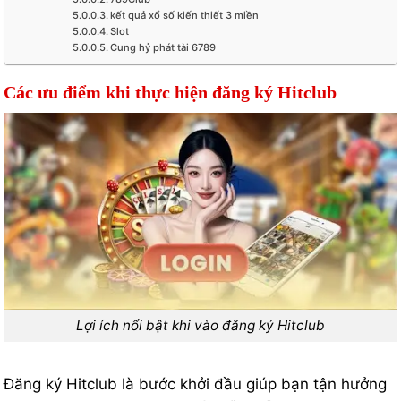
kết quả xổ số kiến thiết 3 miền
Slot
Cung hỷ phát tài 6789
Các ưu điểm khi thực hiện đăng ký Hitclub
Lợi ích nổi bật khi vào đăng ký Hitclub
Đăng ký Hitclub là bước khởi đầu giúp bạn tận hưởng