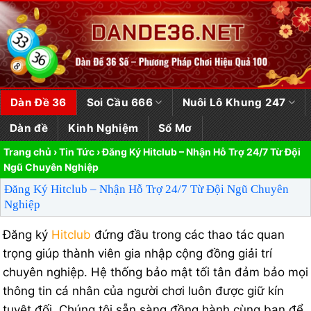
Bỏ
qua
nội
dung
Dàn Đề 36
Soi Cầu 666
Nuôi Lô Khung 247
Dàn đề
Kinh Nghiệm
Sổ Mơ
Trang chủ
›
Tin Tức
›
Đăng Ký Hitclub – Nhận Hỗ Trợ 24/7 Từ Đội
Ngũ Chuyên Nghiệp
Đăng Ký Hitclub – Nhận Hỗ Trợ 24/7 Từ Đội Ngũ Chuyên
Nghiệp
Đăng ký
Hitclub
đứng đầu trong các thao tác quan
trọng giúp thành viên gia nhập cộng đồng giải trí
chuyên nghiệp. Hệ thống bảo mật tối tân đảm bảo mọi
thông tin cá nhân của người chơi luôn được giữ kín
tuyệt đối. Chúng tôi sẵn sàng đồng hành cùng bạn để