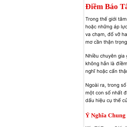
Điềm Báo T
Trong thế giới tâm
hoặc những áp lực
va chạm, đổ vỡ ha
mơ cần thận trọng
Nhiều chuyên gia 
không hẳn là điềm 
nghĩ hoặc cẩn thậ
Ngoài ra, trong sổ
một con số nhất đ
dấu hiệu cụ thể c
Ý Nghĩa Chung 