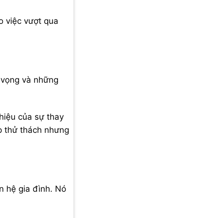
o việc vượt qua
m vọng và những
hiệu của sự thay
p thử thách nhưng
 hệ gia đình. Nó