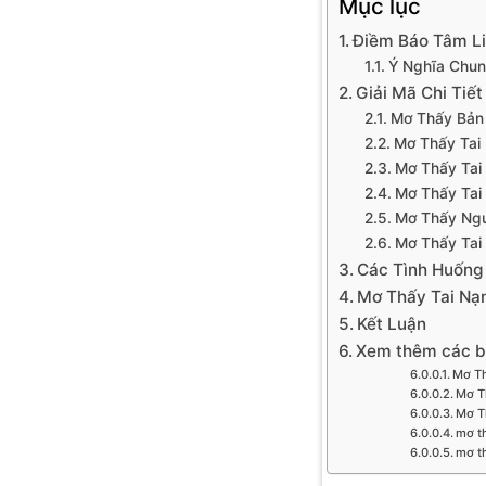
Mục lục
Điềm Báo Tâm Li
Ý Nghĩa Chun
Giải Mã Chi Tiế
Mơ Thấy Bản
Mơ Thấy Tai
Mơ Thấy Tai
Mơ Thấy Tai
Mơ Thấy Ngư
Mơ Thấy Tai
Các Tình Huống
Mơ Thấy Tai Nạ
Kết Luận
Xem thêm các bà
Mơ T
Mơ T
Mơ T
mơ t
mơ t