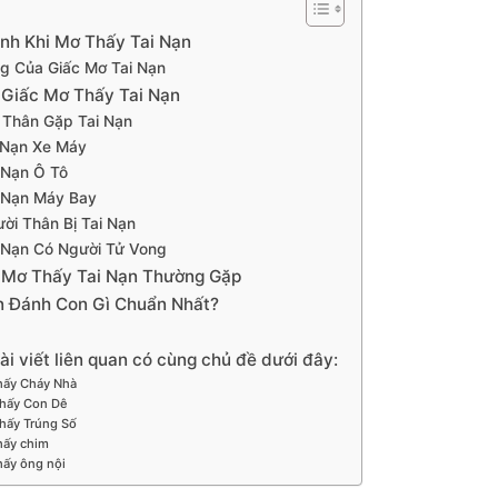
nh Khi Mơ Thấy Tai Nạn
g Của Giấc Mơ Tai Nạn
t Giấc Mơ Thấy Tai Nạn
 Thân Gặp Tai Nạn
 Nạn Xe Máy
 Nạn Ô Tô
 Nạn Máy Bay
ời Thân Bị Tai Nạn
 Nạn Có Người Tử Vong
 Mơ Thấy Tai Nạn Thường Gặp
n Đánh Con Gì Chuẩn Nhất?
i viết liên quan có cùng chủ đề dưới đây:
hấy Cháy Nhà
hấy Con Dê
hấy Trúng Số
hấy chim
hấy ông nội