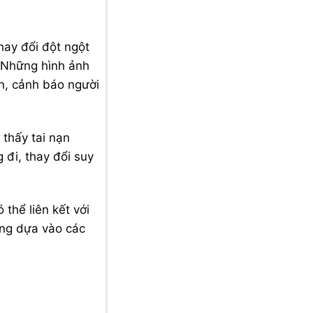
hay đổi đột ngột
 Những hình ảnh
n, cảnh báo người
 thấy tai nạn
 đi, thay đổi suy
 thể liên kết với
ng dựa vào các