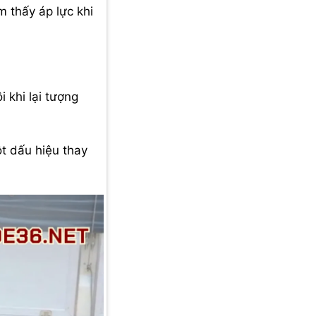
 thấy áp lực khi
 khi lại tượng
t dấu hiệu thay