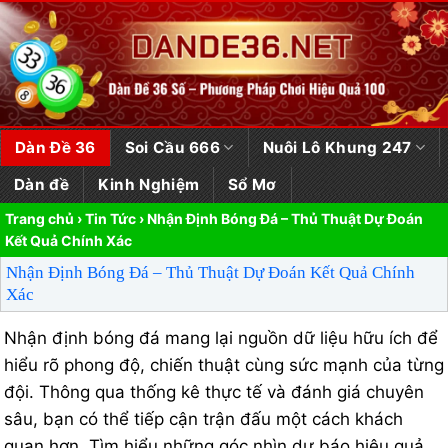
Bỏ
qua
nội
dung
Dàn Đề 36
Soi Cầu 666
Nuôi Lô Khung 247
Dàn đề
Kinh Nghiệm
Sổ Mơ
Trang chủ
›
Tin Tức
›
Nhận Định Bóng Đá – Thủ Thuật Dự Đoán
Kết Quả Chính Xác
Nhận Định Bóng Đá – Thủ Thuật Dự Đoán Kết Quả Chính
Xác
Nhận định bóng đá mang lại nguồn dữ liệu hữu ích để
hiểu rõ phong độ, chiến thuật cùng sức mạnh của từng
đội. Thông qua thống kê thực tế và đánh giá chuyên
sâu, bạn có thể tiếp cận trận đấu một cách khách
quan hơn. Tìm hiểu những góc nhìn dự báo hiệu quả