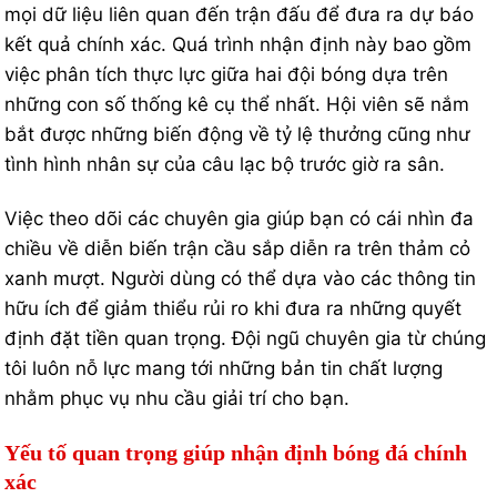
mọi dữ liệu liên quan đến trận đấu để đưa ra dự báo
kết quả chính xác. Quá trình nhận định này bao gồm
việc phân tích thực lực giữa hai đội bóng dựa trên
những con số thống kê cụ thể nhất. Hội viên sẽ nắm
bắt được những biến động về tỷ lệ thưởng cũng như
tình hình nhân sự của câu lạc bộ trước giờ ra sân.
Việc theo dõi các chuyên gia giúp bạn có cái nhìn đa
chiều về diễn biến trận cầu sắp diễn ra trên thảm cỏ
xanh mượt. Người dùng có thể dựa vào các thông tin
hữu ích để giảm thiểu rủi ro khi đưa ra những quyết
định đặt tiền quan trọng. Đội ngũ chuyên gia từ chúng
tôi luôn nỗ lực mang tới những bản tin chất lượng
nhằm phục vụ nhu cầu giải trí cho bạn.
Yếu tố quan trọng giúp nhận định bóng đá chính
xác