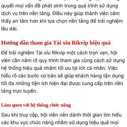
quyết mọi vấn đề phát sinh trong quá trình sử dụng
dịch vụ trên nền tảng. Điều này giúp thành viên cảm
thấy an tâm hơn khi lựa chọn nền tảng để trải nghiệm
lâu dài.
Hướng dẫn tham gia Tài xỉu Rikvip hiệu quả
Để trải nghiệm Tài xỉu Rikvip một cách trọn vẹn, hội
viên cần nắm rõ quy trình tham gia cùng cách sử dụng
hệ thống hiệu quả nhằm tối ưu lợi ích cá nhân. Việc
hiểu rõ các bước cơ bản sẽ giúp khách hàng tận dụng
tối đa những tiện ích hiện đại được cung cấp trên nền
tảng trực tuyến.
Làm quen với hệ thống chức năng
Sau khi truy cập, hội viên nên dành thời gian tìm hiểu
các khu vực chức năng nhằm sử dụng hiệu quả mọi