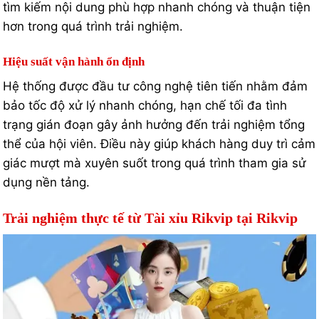
tìm kiếm nội dung phù hợp nhanh chóng và thuận tiện
hơn trong quá trình trải nghiệm.
Hiệu suất vận hành ổn định
Hệ thống được đầu tư công nghệ tiên tiến nhằm đảm
bảo tốc độ xử lý nhanh chóng, hạn chế tối đa tình
trạng gián đoạn gây ảnh hưởng đến trải nghiệm tổng
thể của hội viên. Điều này giúp khách hàng duy trì cảm
giác mượt mà xuyên suốt trong quá trình tham gia sử
dụng nền tảng.
Trải nghiệm thực tế từ Tài xỉu Rikvip tại Rikvip