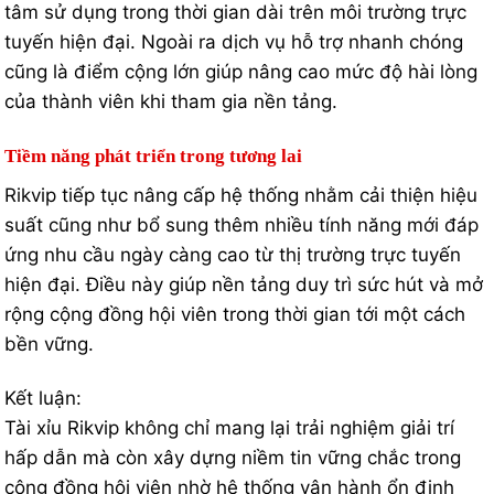
tâm sử dụng trong thời gian dài trên môi trường trực
tuyến hiện đại. Ngoài ra dịch vụ hỗ trợ nhanh chóng
cũng là điểm cộng lớn giúp nâng cao mức độ hài lòng
của thành viên khi tham gia nền tảng.
Tiềm năng phát triển trong tương lai
Rikvip tiếp tục nâng cấp hệ thống nhằm cải thiện hiệu
suất cũng như bổ sung thêm nhiều tính năng mới đáp
ứng nhu cầu ngày càng cao từ thị trường trực tuyến
hiện đại. Điều này giúp nền tảng duy trì sức hút và mở
rộng cộng đồng hội viên trong thời gian tới một cách
bền vững.
Kết luận:
Tài xỉu Rikvip không chỉ mang lại trải nghiệm giải trí
hấp dẫn mà còn xây dựng niềm tin vững chắc trong
cộng đồng hội viên nhờ hệ thống vận hành ổn định