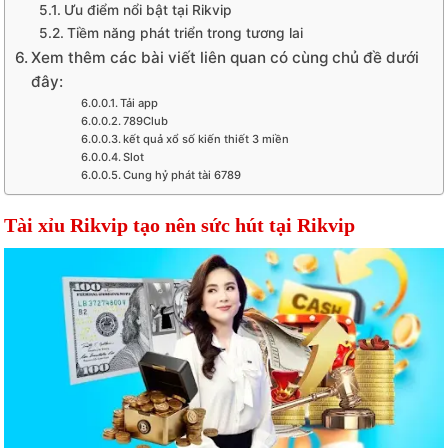
Ưu điểm nổi bật tại Rikvip
Tiềm năng phát triển trong tương lai
Xem thêm các bài viết liên quan có cùng chủ đề dưới
đây:
Tải app
789Club
kết quả xổ số kiến thiết 3 miền
Slot
Cung hỷ phát tài 6789
Tài xỉu Rikvip tạo nên sức hút tại Rikvip